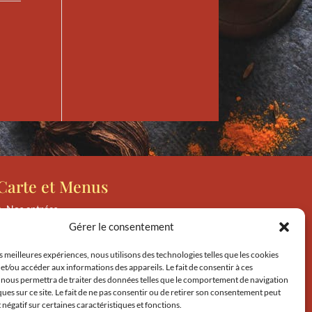
Carte et Menus
Nos entrées
Gérer le consentement
Nos tandooris
Nos plats
es meilleures expériences, nous utilisons des technologies telles que les cookies
Nos accompagnements
et/ou accéder aux informations des appareils. Le fait de consentir à ces
 nous permettra de traiter des données telles que le comportement de navigation
Nos plats végétariens
ques sur ce site. Le fait de ne pas consentir ou de retirer son consentement peut
t négatif sur certaines caractéristiques et fonctions.
Nos thalis / byrianis