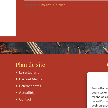
Catégorie :
Poulet - Chicken
Plan de site
Le restaurant
Carte et Menus
Galerie photos
Pour offrir l
Actualités
pour stocker 
technologies
Contact
ou les ID uni
avoir un effe