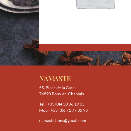
NAMASTE
55, Place de la Gare
74890 Bons-en-Chablais
Tél :
+33 (0)4 50 36 19 05
Mob :
+33 (0)6 71 77 85 98
namaste.bons@gmail.com