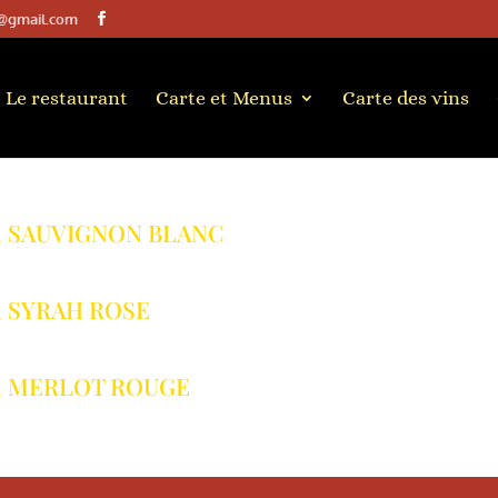
@gmail.com
Le restaurant
Carte et Menus
Carte des vins
, SAUVIGNON BLANC
, SYRAH ROSE
E, MERLOT ROUGE