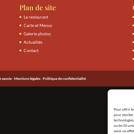
Plan de site
Le restaurant
Carte et Menus
Galerie photos
Actualités
Contact
e savoie
-
Mentions légales
-
Politique de confidentialité
Pour offrir l
pour stocker 
technologies
ou les ID uni
avoir un effe