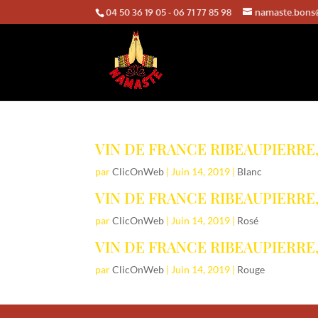
04 50 36 19 05
-
06 71 77 85 98
namaste.bons
VIN DE FRANCE RIBEAUPIERRE
par
ClicOnWeb
|
Juin 14, 2019
|
Blanc
VIN DE FRANCE RIBEAUPIERRE
par
ClicOnWeb
|
Juin 14, 2019
|
Rosé
VIN DE FRANCE RIBEAUPIERR
par
ClicOnWeb
|
Juin 14, 2019
|
Rouge