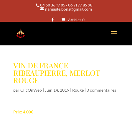
04 50 36 19 05
-
06 71 77 85 98
namaste.bons@gmail.com
Articles 0
VIN DE FRANCE
RIBEAUPIERRE, MERLOT
ROUGE
par
ClicOnWeb
|
Juin 14, 2019
|
Rouge
|
0 commentaires
Prix:
4.00€