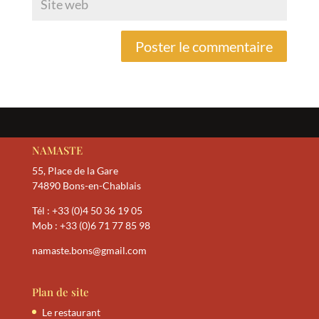
NAMASTE
55, Place de la Gare
74890 Bons-en-Chablais
Tél :
+33 (0)4 50 36 19 05
Mob :
+33 (0)6 71 77 85 98
namaste.bons@gmail.com
Plan de site
Le restaurant