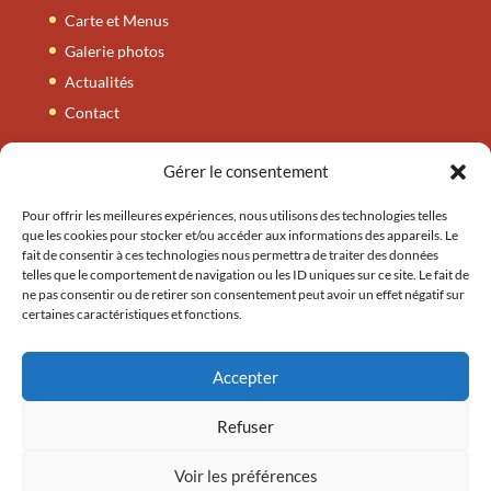
Carte et Menus
Galerie photos
Actualités
Contact
Gérer le consentement
Carte et Menus
Nos entrées
Pour offrir les meilleures expériences, nous utilisons des technologies telles
que les cookies pour stocker et/ou accéder aux informations des appareils. Le
Nos tandooris
fait de consentir à ces technologies nous permettra de traiter des données
telles que le comportement de navigation ou les ID uniques sur ce site. Le fait de
Nos plats
ne pas consentir ou de retirer son consentement peut avoir un effet négatif sur
Nos accompagnements
certaines caractéristiques et fonctions.
Nos plats végétariens
Nos thalis / byrianis
Accepter
Refuser
Voir les préférences