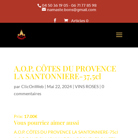
04 50 36 19 05
-
06 71 77 85 98
namaste.bons@gmail.com
Articles 0
A.O.P. CÔTES DU PROVENCE
LA SANTONNIERE-37,5cl
par
ClicOnWeb
|
Mai 22, 2024
|
VINS ROSES
|
0
commentaires
Prix:
17.00€
Vous pourriez aimer aussi
A.O.P. CÔTES DU PROVENCE LA SANTONNIERE-75cl