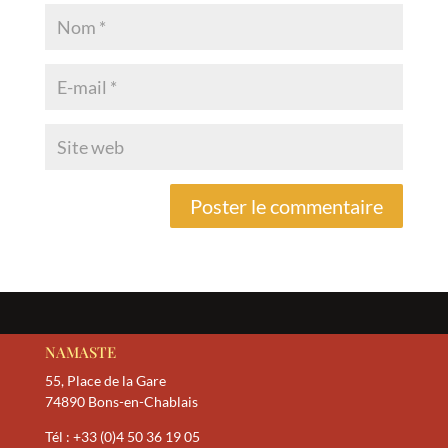
NAMASTE
55, Place de la Gare
74890 Bons-en-Chablais
Tél :
+33 (0)4 50 36 19 05