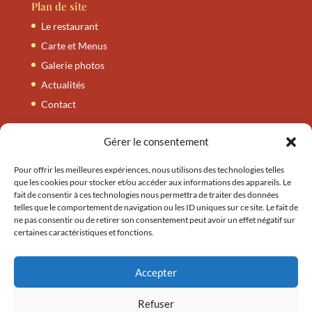
Plan de site
Le restaurant
Carte et Menus
Galerie photos
Actualités
Contact
Gérer le consentement
Carte et Menus
Nos entrées
Pour offrir les meilleures expériences, nous utilisons des technologies telles
que les cookies pour stocker et/ou accéder aux informations des appareils. Le
Nos tandooris
fait de consentir à ces technologies nous permettra de traiter des données
telles que le comportement de navigation ou les ID uniques sur ce site. Le fait de
Nos plats
ne pas consentir ou de retirer son consentement peut avoir un effet négatif sur
Nos accompagnements
certaines caractéristiques et fonctions.
Nos plats végétariens
Nos thalis / byrianis
Accepter
Refuser