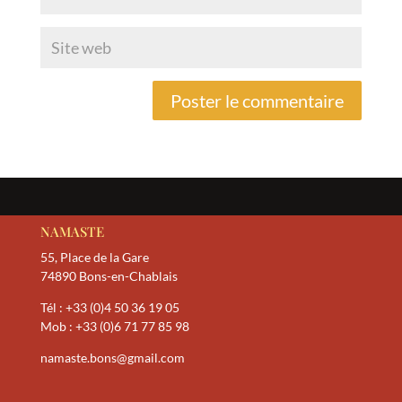
NAMASTE
55, Place de la Gare
74890 Bons-en-Chablais
Tél :
+33 (0)4 50 36 19 05
Mob :
+33 (0)6 71 77 85 98
namaste.bons@gmail.com