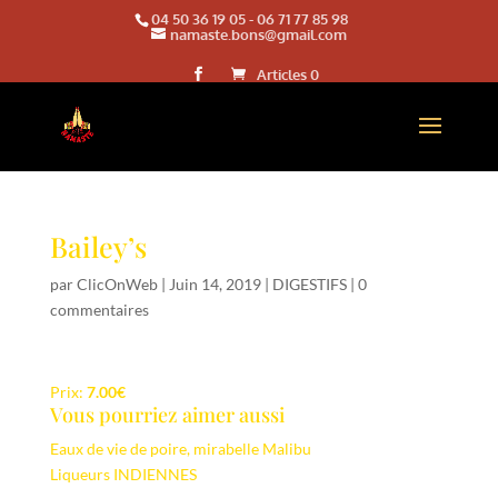
04 50 36 19 05
-
06 71 77 85 98
namaste.bons@gmail.com
Articles 0
Bailey’s
par
ClicOnWeb
|
Juin 14, 2019
|
DIGESTIFS
|
0
commentaires
Prix:
7.00€
Vous pourriez aimer aussi
Eaux de vie de poire, mirabelle
Malibu
Liqueurs INDIENNES