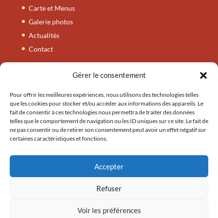
Carte et Menus
Galerie photos
Actualités
Contact
Gérer le consentement
Carte et Menus
Nos entrées
Pour offrir les meilleures expériences, nous utilisons des technologies telles
que les cookies pour stocker et/ou accéder aux informations des appareils. Le
Nos tandooris
fait de consentir à ces technologies nous permettra de traiter des données
telles que le comportement de navigation ou les ID uniques sur ce site. Le fait de
Nos plats
ne pas consentir ou de retirer son consentement peut avoir un effet négatif sur
Nos accompagnements
certaines caractéristiques et fonctions.
Nos plats végétariens
Nos thalis / byrianis
Accepter
Refuser
Voir les préférences