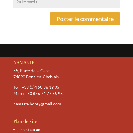
NAMASTE
55, Place de la Gare
74890 Bons-en-Chablais
Tél :
+33 (0)4 50 36 19 05
Mob :
+33 (0)6 71 77 85 98
namaste.bons@gmail.com
Plan de site
Le restaurant