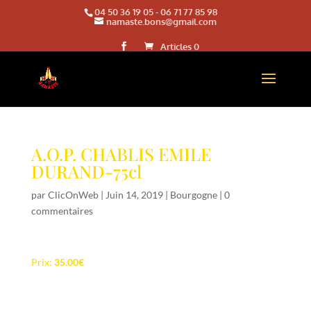
04 50 36 19 05
-
06 71 77 85 98
namaste.bons@gmail.com
Articles 0
A.O.P. CHABLIS EMILE
DURAND-75cl
par
ClicOnWeb
|
Juin 14, 2019
|
Bourgogne
|
0
commentaires
Prix:
35.00€