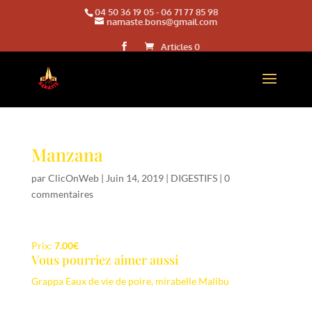
04 50 36 19 05
-
06 71 77 85 98
namaste.bons@gmail.com
Articles 0
Manzana
par
ClicOnWeb
|
Juin 14, 2019
|
DIGESTIFS
|
0
commentaires
Prix:
7.00€
Vous pourriez aimer aussi
Grappa
Eaux de vie de poire, mirabelle
Malibu