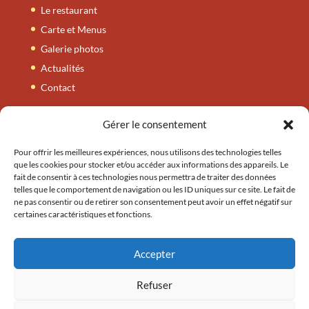
Le restaurant
Carte et Menus
Galerie photos
Actualités
Contact
Gérer le consentement
Carte et Menus
Nos entrées
Pour offrir les meilleures expériences, nous utilisons des technologies telles
que les cookies pour stocker et/ou accéder aux informations des appareils. Le
Nos tandooris
fait de consentir à ces technologies nous permettra de traiter des données
telles que le comportement de navigation ou les ID uniques sur ce site. Le fait de
Nos plats
ne pas consentir ou de retirer son consentement peut avoir un effet négatif sur
Nos accompagnements
certaines caractéristiques et fonctions.
Nos plats végétariens
Nos thalis / byrianis
Accepter
Refuser