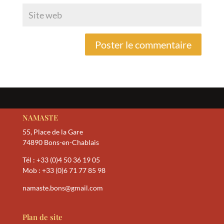
NAMASTE
55, Place de la Gare
74890 Bons-en-Chablais
Tél :
+33 (0)4 50 36 19 05
Mob :
+33 (0)6 71 77 85 98
namaste.bons@gmail.com
Plan de site