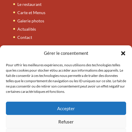
Le restaurant
Carte et Menus
Galerie photos
Actualités
Contact
Gérer le consentement
Carte et Menus
Nos entrées
Pour offrir les meilleures expériences, nous utilisons des technologies telles
que les cookies pour stocker et/ou accéder aux informations des appareils. Le
Nos tandooris
fait de consentir à ces technologies nous permettra de traiter des données
telles que le comportement de navigation ou les ID uniques sur ce site. Le fait de
Nos plats
ne pas consentir ou de retirer son consentement peut avoir un effet négatif sur
Nos accompagnements
certaines caractéristiques et fonctions.
Nos plats végétariens
Nos thalis / byrianis
Accepter
Refuser