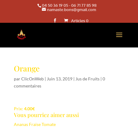
04 50 36 19 05
-
06 71 77 85 98
namaste.bons@gmail.com
Articles 0
Orange
par
ClicOnWeb
|
Juin 13, 2019
|
Jus de Fruits
|
0
commentaires
Prix:
4.00€
Vous pourriez aimer aussi
Ananas
Fraise
Tomate