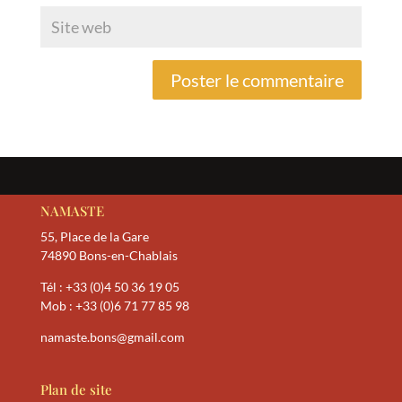
NAMASTE
55, Place de la Gare
74890 Bons-en-Chablais
Tél :
+33 (0)4 50 36 19 05
Mob :
+33 (0)6 71 77 85 98
namaste.bons@gmail.com
Plan de site